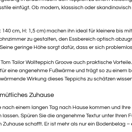
stile einfügt. Ob modern, klassisch oder skandinavisch
 140 cm, H: 1,5 cm) machen ihn ideal für kleinere bis mi
Wohnzimmer zu gestalten, den Essbereich optisch abzu
Seine geringe Höhe sorgt dafür, dass er sich problemlos
 Tom Tailor Wollteppich Groove auch praktische Vorteile
für eine angenehme Fußwärme und trägt so zu einem be
e wärmende Wirkung dieses Teppichs zu schätzen wissen
gemütliches Zuhause
e Sie nach einem langen Tag nach Hause kommen und Ihre
n lassen. Spüren Sie die angenehme Textur unter Ihren
em Zuhause schafft. Er ist mehr als nur ein Bodenbelag –