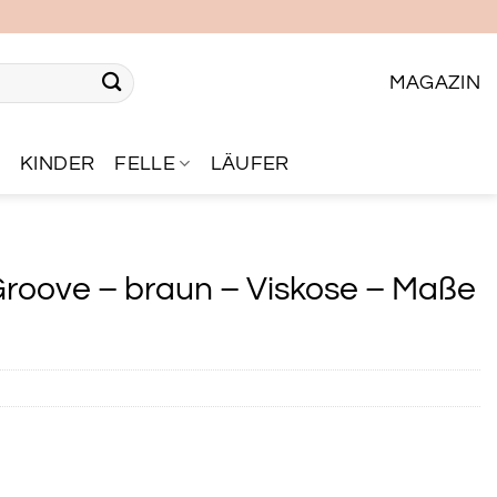
MAGAZIN
R
KINDER
FELLE
LÄUFER
Groove – braun – Viskose – Maße