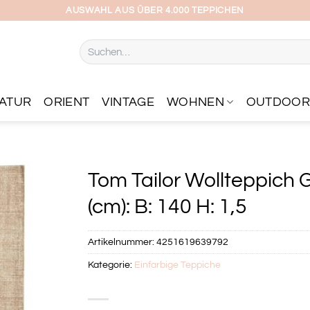
AUSWAHL AUS ÜBER 4.000 TEPPICHEN
Suchen
nach:
ATUR
ORIENT
VINTAGE
WOHNEN
OUTDOO
Tom Tailor Wollteppich 
(cm): B: 140 H: 1,5
Artikelnummer:
4251619639792
Kategorie:
Einfarbige Teppiche