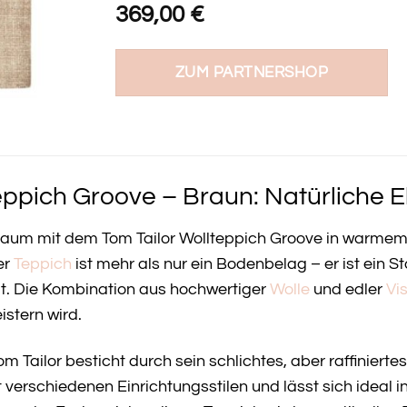
369,00
€
ZUM PARTNERSHOP
eppich Groove – Braun: Natürliche E
nraum mit dem Tom Tailor Wollteppich Groove in warme
er
Teppich
ist mehr als nur ein Bodenbelag – er ist ein S
t. Die Kombination aus hochwertiger
Wolle
und edler
Vi
stern wird.
m Tailor besticht durch sein schlichtes, aber raffiniert
verschiedenen Einrichtungsstilen und lässt sich ideal