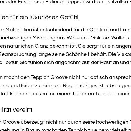
 oder Essbereich – dieser Teppich wird zum stilvollen 
en für ein luxuriöses Gefühl
r Materialien ist entscheidend für die Qualität und Lan
hochwertigen Mischung aus Wolle und Viskose. Wolle ist 
n natürlichen Glanz bekannt ist. Sie sorgt für ein ang
Beanspruchung lange seine Schönheit behält. Die Visko
Textur. Sie fühlen sich angenehm auf der Haut an und 
 macht den Teppich Groove nicht nur optisch anspreche
nd und leicht zu reinigen. Regelmäßiges Staubsaugen 
edarf können Flecken mit einem feuchten Tuch und eine
ität vereint
h Groove überzeugt nicht nur durch seine hochwertigen
rbgebung in Braun macht den Teppich zu einem vielseiti