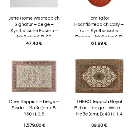
Jette Home Webteppich
Tom Tailor
Signatur – beige –
Hochflorteppich Cozy –
Synthetische Fasern –
rot – Synthetische
Maße (cm): B: 80
Fasern – Maße (cm): B:
100 H: 2,5
47,40
€
61,99
€
Orientteppich – beige –
THEKO Teppich Royal
Seide – Maße (cm): B:
Bidjar – beige – Wolle –
160 H: 0,5
Maße (cm): B: 40 H: 1,4
1.579,00
€
39,90
€