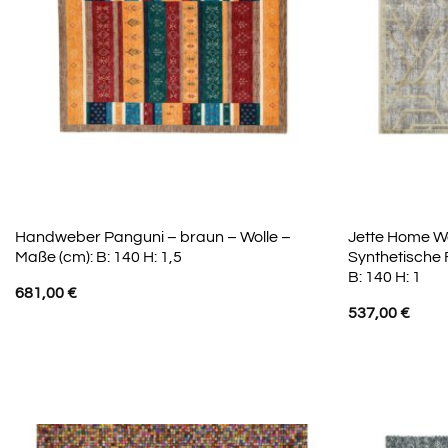
Handweber Panguni – braun – Wolle –
Jette Home W
Maße (cm): B: 140 H: 1,5
Synthetische 
B: 140 H: 1
681,00
€
537,00
€