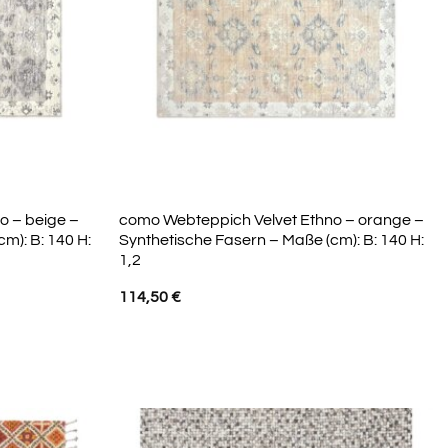
o – beige –
como Webteppich Velvet Ethno – orange –
m): B: 140 H:
Synthetische Fasern – Maße (cm): B: 140 H:
1,2
114,50
€