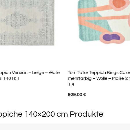
pich Versian – beige – Wolle
Tom Tailor Teppich Bings Colo
: 140 H: 1
mehrfarbig – Wolle – Maße (cm
1,4
929,00
€
eppiche 140×200 cm Produkte