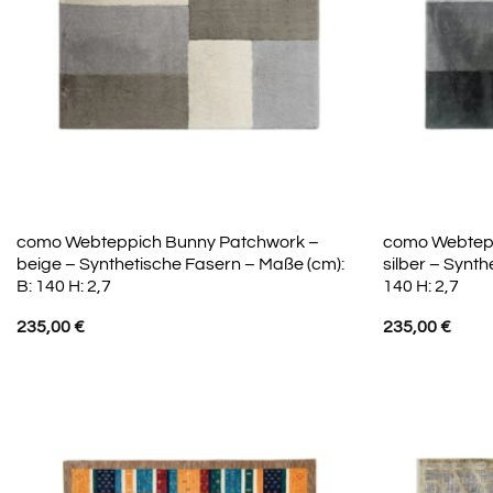
como Webteppich Bunny Patchwork –
como Webtep
beige – Synthetische Fasern – Maße (cm):
silber – Synth
B: 140 H: 2,7
140 H: 2,7
235,00
€
235,00
€