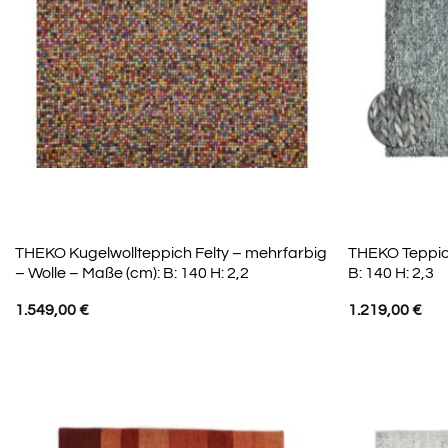
THEKO Kugelwollteppich Felty – mehrfarbig
THEKO Teppich
– Wolle – Maße (cm): B: 140 H: 2,2
B: 140 H: 2,3
1.549,00
€
1.219,00
€