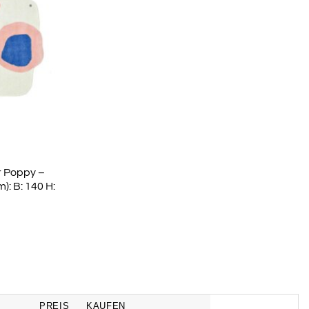
r Poppy –
): B: 140 H:
PREIS
KAUFEN