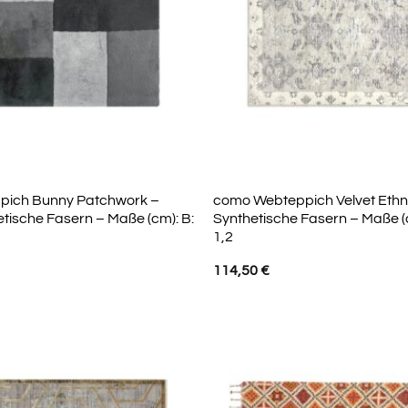
pich Bunny Patchwork –
como Webteppich Velvet Ethn
etische Fasern – Maße (cm): B:
Synthetische Fasern – Maße (c
1,2
114,50
€