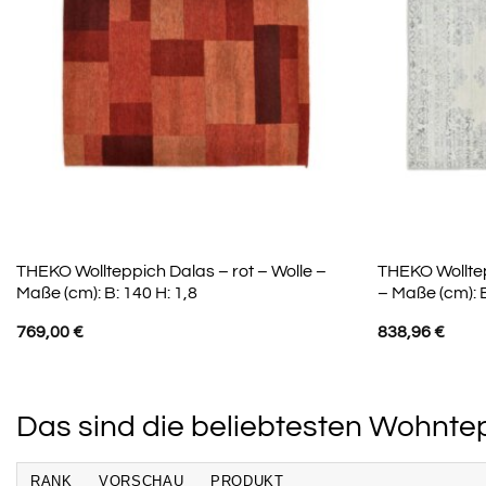
THEKO Wollteppich Dalas – rot – Wolle –
THEKO Wolltep
Maße (cm): B: 140 H: 1,8
– Maße (cm): B
769,00
€
838,96
€
Das sind die beliebtesten Wohnt
RANK
VORSCHAU
PRODUKT