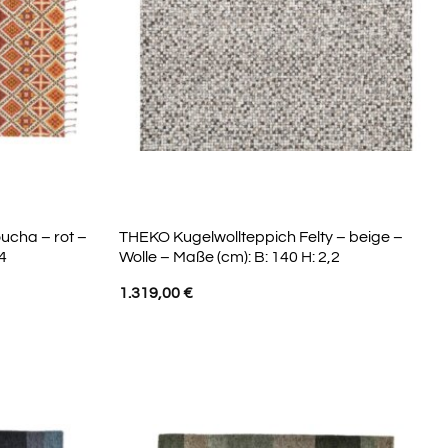
cha – rot –
THEKO Kugelwollteppich Felty – beige –
4
Wolle – Maße (cm): B: 140 H: 2,2
1.319,00
€