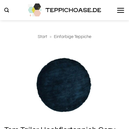
Zum
Inhalt
springen
Start
»
Einfarbige Teppiche