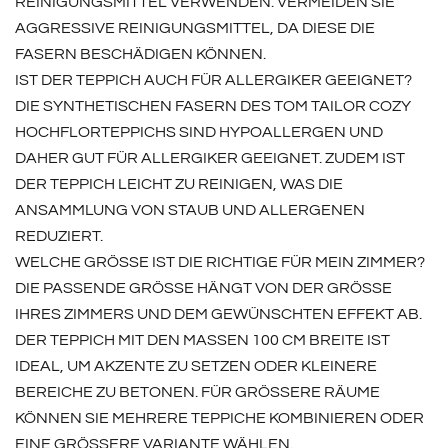
EINIGUNGSMITTEL VERWENDEN. VERMEIDEN SIE A
GGRESSIVE REINIGUNGSMITTEL, DA DIESE DIE F
ASERN BESCHÄDIGEN KÖNNEN.
IST DER TEPPICH AUCH FÜR ALLERGIKER GEEIGNET?
DIE SYNTHETISCHEN FASERN DES TOM TAILOR COZY
HOCHFLORTEPPICHS SIND HYPOALLERGEN UND
DAHER GUT FÜR ALLERGIKER GEEIGNET. ZUDEM IST
DER TEPPICH LEICHT ZU REINIGEN, WAS DIE
ANSAMMLUNG VON STAUB UND ALLERGENEN
REDUZIERT.
WELCHE GRÖSSE IST DIE RICHTIGE FÜR MEIN ZIMMER?
DIE PASSENDE GRÖSSE HÄNGT VON DER GRÖSSE IH
RES ZIMMERS UND DEM GEWÜNSCHTEN EFFEKT AB. DE
R TEPPICH MIT DEN MASSEN 100 CM BREITE IST IDE
AL, UM AKZENTE ZU SETZEN ODER KLEINERE BER
EICHE ZU BETONEN. FÜR GRÖSSERE RÄUME KÖNN
EN SIE MEHRERE TEPPICHE KOMBINIEREN ODER EINE
GRÖSSERE VARIANTE WÄHLEN.