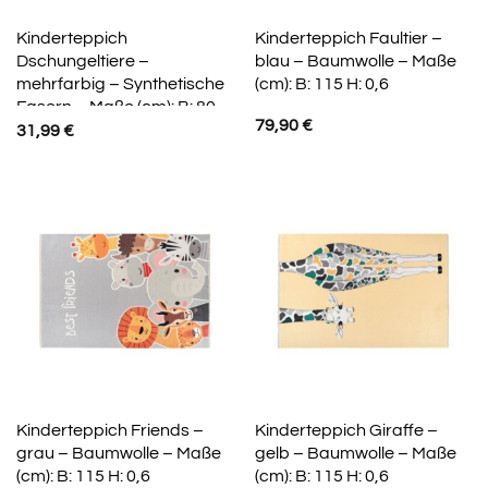
Kinderteppich
Kinderteppich Faultier –
Dschungeltiere –
blau – Baumwolle – Maße
mehrfarbig – Synthetische
(cm): B: 115 H: 0,6
Fasern – Maße (cm): B: 80
79,90
€
H: 0,5
31,99
€
Kinderteppich Friends –
Kinderteppich Giraffe –
grau – Baumwolle – Maße
gelb – Baumwolle – Maße
(cm): B: 115 H: 0,6
(cm): B: 115 H: 0,6