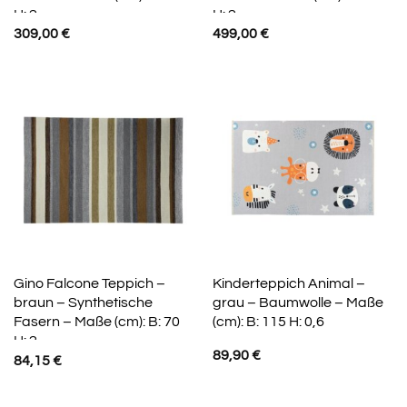
H: 2
H: 2
309,00
€
499,00
€
Gino Falcone Teppich –
Kinderteppich Animal –
braun – Synthetische
grau – Baumwolle – Maße
Fasern – Maße (cm): B: 70
(cm): B: 115 H: 0,6
H: 2
89,90
€
84,15
€