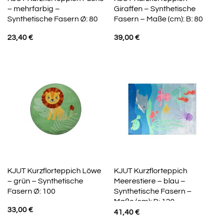
– mehrfarbig –
Giraffen – Synthetische
Synthetische Fasern Ø: 80
Fasern – Maße (cm): B: 80
23,40
€
39,00
€
KJUT Kurzflorteppich Löwe
KJUT Kurzflorteppich
– grün – Synthetische
Meerestiere – blau –
Fasern Ø: 100
Synthetische Fasern –
Maße (cm): B: 120
33,00
€
41,40
€