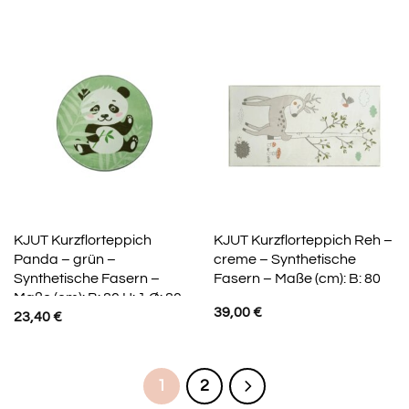
KJUT Kurzflorteppich
KJUT Kurzflorteppich Reh –
Panda – grün –
creme – Synthetische
Synthetische Fasern –
Fasern – Maße (cm): B: 80
Maße (cm): B: 80 H: 1 Ø: 80
39,00
€
23,40
€
1
2