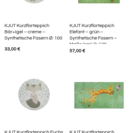
KJUT Kurzflorteppich
KJUT Kurzflorteppich
Bär+Igel – creme –
Elefant – grün –
Synthetische Fasern Ø: 100
Synthetische Fasern –
Maße (cm): B: 120
33,00
€
57,00
€
KJUT Kurzflorteppich Fuchs
KJUT Kurzflorteppich