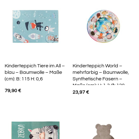
Kinderteppich Tiere im All –
Kinderteppich World –
blau – Baumwolle – Maße
mehrfarbig – Baumwolle,
(cm): B: 115 H: 0,6
Synthetische Fasern –
Maße (cm): H: 1,3 Ø: 120
79,90
€
23,97
€