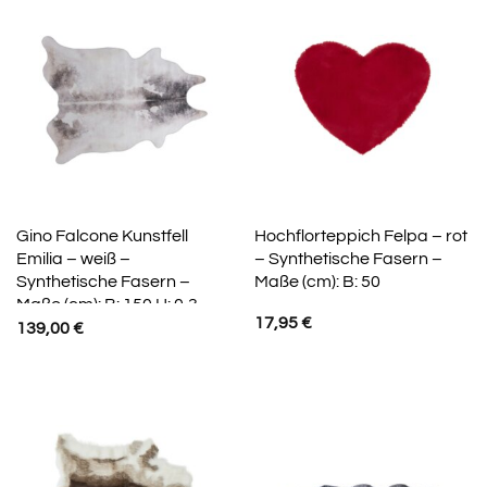
Gino Falcone Kunstfell
Hochflorteppich Felpa – rot
Emilia – weiß –
– Synthetische Fasern –
Synthetische Fasern –
Maße (cm): B: 50
Maße (cm): B: 150 H: 0,3
17,95
€
139,00
€