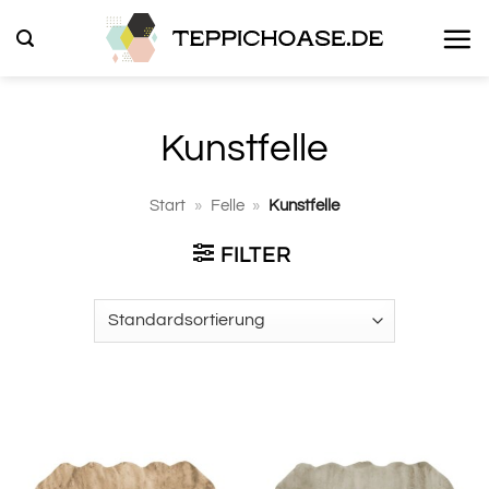
Zum
Inhalt
springen
Kunstfelle
Start
»
Felle
»
Kunstfelle
FILTER