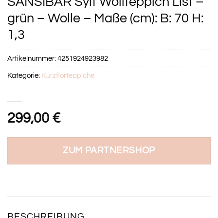
SANSIBAR Sylt Wollteppich List –
grün – Wolle – Maße (cm): B: 70 H:
1,3
Artikelnummer:
4251924923982
Kategorie:
Kurzflorteppiche
299,00
€
ZUM PARTNERSHOP
BESCHREIBUNG