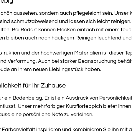
lebig
 schön aussehen, sondern auch pflegeleicht sein. Unser K
 sind schmutzabweisend und lassen sich leicht reinig
alten. Bei Bedarf können Flecken einfach mit einem feu
en bleiben auch nach häufigem Reinigen leuchtend und 
truktion und der hochwertigen Materialien ist dieser Te
nd Verformung. Auch bei starker Beanspruchung behält e
reude an Ihrem neuen Lieblingsstück haben.
ichkeit für Ihr Zuhause
nur ein Bodenbelag. Er ist ein Ausdruck von Persönlichk
usst. Unser mehrfarbiger Kurzflorteppich bietet Ihnen d
use eine persönliche Note zu verleihen.
r Farbenvielfalt inspirieren und kombinieren Sie ihn m