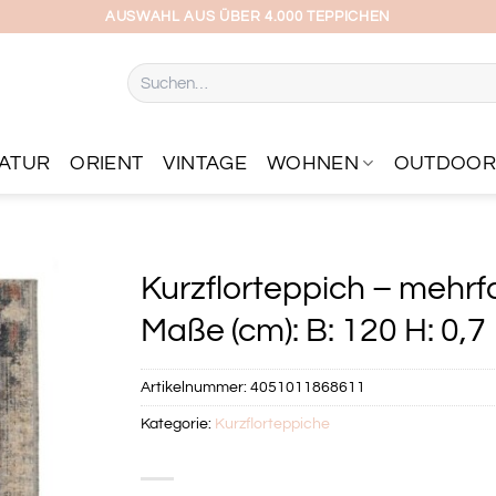
AUSWAHL AUS ÜBER 4.000 TEPPICHEN
Suchen
nach:
ATUR
ORIENT
VINTAGE
WOHNEN
OUTDOO
Kurzflorteppich – mehrf
Maße (cm): B: 120 H: 0,7
Artikelnummer:
4051011868611
Kategorie:
Kurzflorteppiche