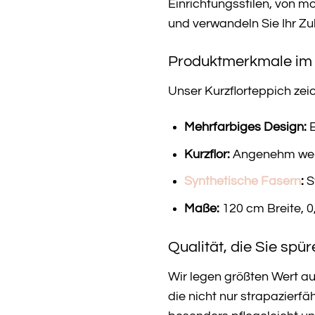
Einrichtungsstilen, von mo
und verwandeln Sie Ihr Zu
Produktmerkmale im 
Unser Kurzflorteppich zei
Mehrfarbiges Design:
E
Kurzflor:
Angenehm weich
Synthetische Fasern
:
S
Maße:
120 cm Breite, 
Qualität, die Sie spü
Wir legen größten Wert au
die nicht nur strapazierf