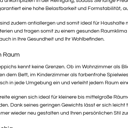
d unkompliziert in der Reinigung, sodass Sie lange Fr
garantiert eine hohe Belastbarkeit und Formstabilität, 
ind zudem antiallergen und somit ideal für Haushalte mi
rien und tragen somit zu einem gesunden Raumklima bei.
uch in Ihre Gesundheit und Ihr Wohlbefinden.
den Raum
 Teppichs kennt keine Grenzen. Ob im Wohnzimmer als B
en dem Bett, im Kinderzimmer als farbenfrohe Spielwies
sch in jede Umgebung ein und verleiht jedem Raum eine 
ite eignen sich ideal für kleinere bis mittelgroße Räum
n. Dank seines geringen Gewichts lässt er sich leicht 
mer wieder neu gestalten und Ihren persönlichen Stil z