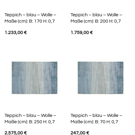
Teppich – blau – Wolle –
Teppich – blau – Wolle –
Maße (cm): B: 170 H: 0,7
Maße (cm): B: 200 H: 0,7
1.233,00
€
1.759,00
€
Teppich – blau – Wolle –
Teppich – blau – Wolle –
Maße (cm): B: 250 H: 0,7
Maße (cm): B: 70 H: 0,7
2.575,00
€
247,00
€