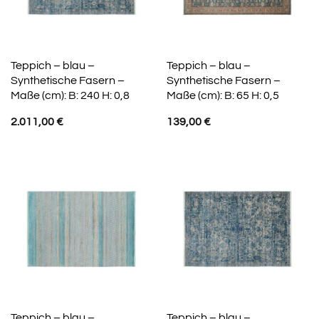
Teppich – blau –
Teppich – blau –
Synthetische Fasern –
Synthetische Fasern –
Maße (cm): B: 240 H: 0,8
Maße (cm): B: 65 H: 0,5
2.011,00
€
139,00
€
Teppich – blau –
Teppich – blau –