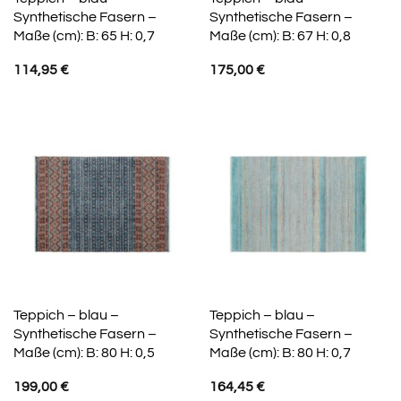
Synthetische Fasern –
Synthetische Fasern –
Maße (cm): B: 65 H: 0,7
Maße (cm): B: 67 H: 0,8
114,95
€
175,00
€
Teppich – blau –
Teppich – blau –
Synthetische Fasern –
Synthetische Fasern –
Maße (cm): B: 80 H: 0,5
Maße (cm): B: 80 H: 0,7
199,00
€
164,45
€