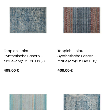
Teppich – blau –
Teppich – blau –
Synthetische Fasern –
Synthetische Fasern –
Maße (cm): B: 120 H: 0,8
Maße (cm): B: 140 H: 0,5
499,00
€
469,00
€