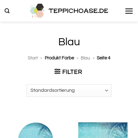
Zum
Inhalt
springen
Blau
Start
»
Produkt Farbe
»
Blau
»
Seite 4
FILTER