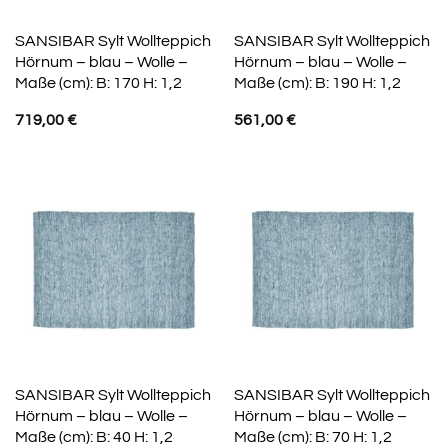
SANSIBAR Sylt Wollteppich
SANSIBAR Sylt Wollteppich
Hörnum – blau – Wolle –
Hörnum – blau – Wolle –
Maße (cm): B: 170 H: 1,2
Maße (cm): B: 190 H: 1,2
719,00
€
561,00
€
SANSIBAR Sylt Wollteppich
SANSIBAR Sylt Wollteppich
Hörnum – blau – Wolle –
Hörnum – blau – Wolle –
Maße (cm): B: 40 H: 1,2
Maße (cm): B: 70 H: 1,2