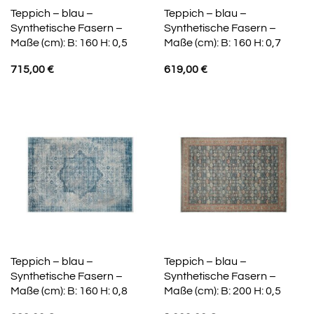
Teppich – blau –
Teppich – blau –
Synthetische Fasern –
Synthetische Fasern –
Maße (cm): B: 160 H: 0,5
Maße (cm): B: 160 H: 0,7
715,00
€
619,00
€
Teppich – blau –
Teppich – blau –
Synthetische Fasern –
Synthetische Fasern –
Maße (cm): B: 160 H: 0,8
Maße (cm): B: 200 H: 0,5