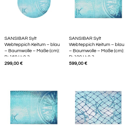
SANSIBAR Sylt
SANSIBAR Sylt
Webteppich Keitum – blau
Webteppich Keitum – blau
– Baumwolle – Maße (cm):
– Baumwolle – Maße (cm):
B: 160 H: 0,3
B: 190 H: 0,3
299,00
€
599,00
€