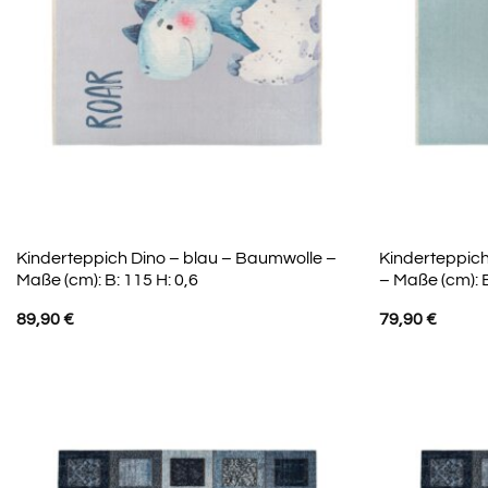
Kinderteppich Dino – blau – Baumwolle –
Kinderteppich
Maße (cm): B: 115 H: 0,6
– Maße (cm): B
89,90
€
79,90
€