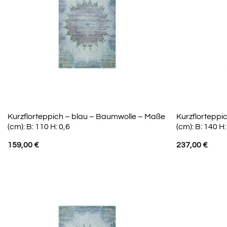
Kurzflorteppich – blau – Baumwolle – Maße
Kurzflorteppi
(cm): B: 110 H: 0,6
(cm): B: 140 H:
159,00
€
237,00
€