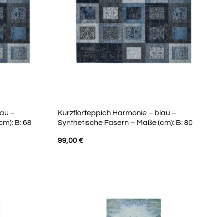
lau –
Kurzflorteppich Harmonie – blau –
m): B: 68
Synthetische Fasern – Maße (cm): B: 80
99,00
€