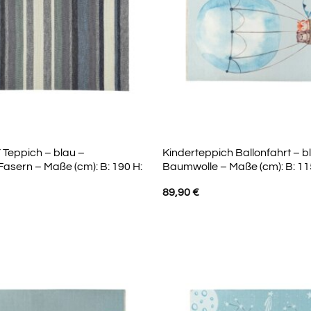
eppich – blau –
Kinderteppich Ballonfahrt – b
Fasern – Maße (cm): B: 190 H:
Baumwolle – Maße (cm): B: 115
89,90
€