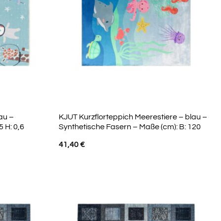
lau –
KJUT Kurzflorteppich Meerestiere – blau –
 H: 0,6
Synthetische Fasern – Maße (cm): B: 120
41,40
€