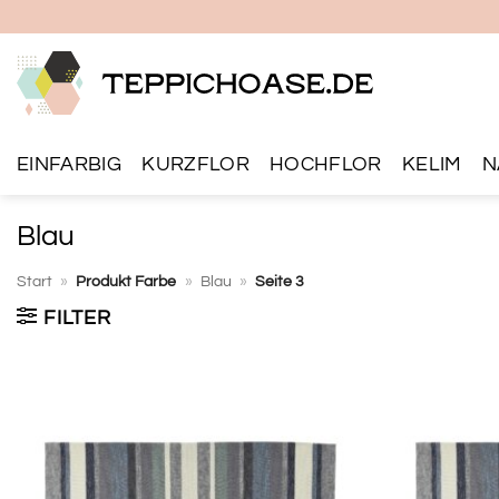
Zum
Inhalt
springen
EINFARBIG
KURZFLOR
HOCHFLOR
KELIM
N
Blau
Start
»
Produkt Farbe
»
Blau
»
Seite 3
FILTER