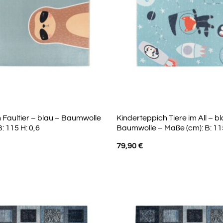
 Faultier – blau – Baumwolle
Kinderteppich Tiere im All – b
: 115 H: 0,6
Baumwolle – Maße (cm): B: 115
79,90
€