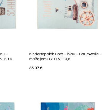
lau –
Kinderteppich Boot – blau – Baumwolle –
 H: 0,6
Maße (cm): B: 115 H: 0,6
35,07
€