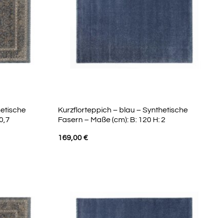
hetische
Kurzflorteppich – blau – Synthetische
0,7
Fasern – Maße (cm): B: 120 H: 2
169,00
€