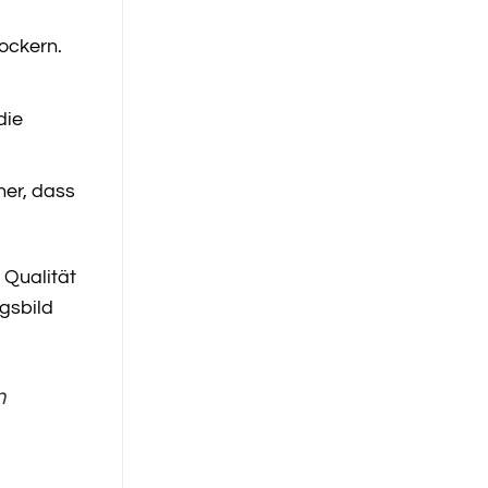
lockern.
die
her, dass
 Qualität
ngsbild
m