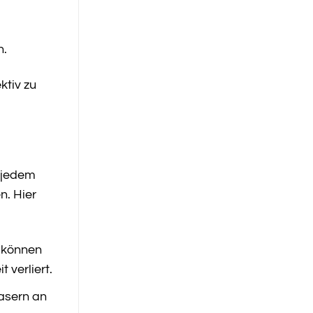
n.
ktiv zu
n jedem
n. Hier
e können
 verliert.
Fasern an