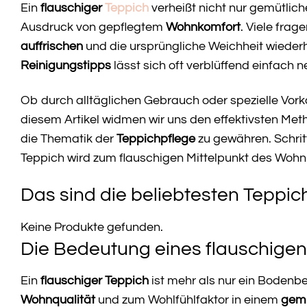
Ein
flauschiger
Teppich
verheißt nicht nur gemütlic
Ausdruck von gepflegtem
Wohnkomfort
. Viele fra
auffrischen
und die ursprüngliche Weichheit wieder
Reinigungstipps
lässt sich oft verblüffend einfach 
Ob durch alltäglichen Gebrauch oder spezielle Vorko
diesem Artikel widmen wir uns den effektivsten Meth
die Thematik der
Teppichpflege
zu gewähren. Schritt
Teppich wird zum flauschigen Mittelpunkt des Woh
Das sind die beliebtesten Teppi
Keine Produkte gefunden.
Die Bedeutung eines flauschige
Ein
flauschiger Teppich
ist mehr als nur ein Bodenbe
Wohnqualität
und zum Wohlfühlfaktor in einem
gemü