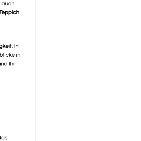
t auch
Teppich
gkeit
. In
blicke in
und Ihr
das