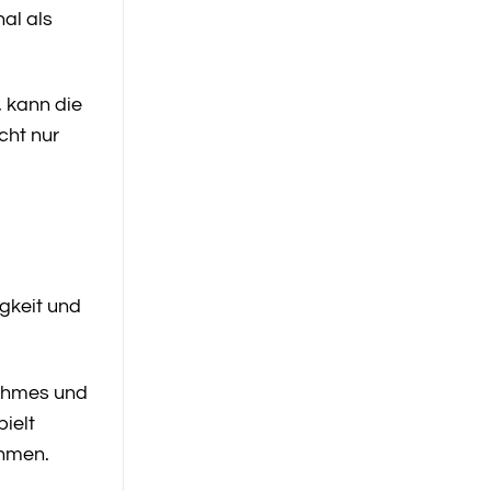
nal als
, kann die
cht nur
gkeit und
nehmes und
ielt
ahmen.