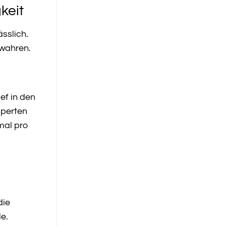
keit
sslich.
ewahren.
ef in den
xperten
mal pro
die
e.