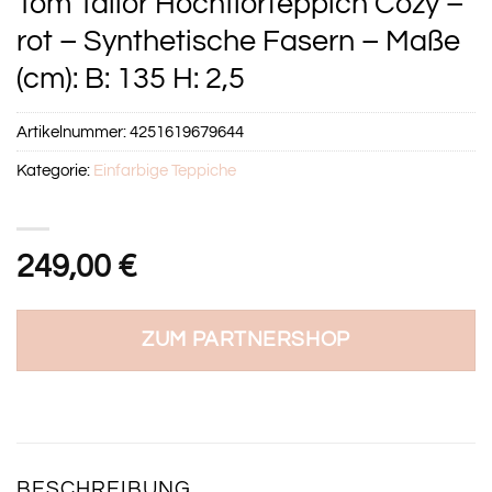
Tom Tailor Hochflorteppich Cozy –
rot – Synthetische Fasern – Maße
(cm): B: 135 H: 2,5
Artikelnummer:
4251619679644
Kategorie:
Einfarbige Teppiche
249,00
€
ZUM PARTNERSHOP
BESCHREIBUNG