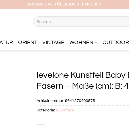
AUSWAHL AUS ÜBER 4.000 TEPPICHEN
Suchen
nach:
ATUR
ORIENT
VINTAGE
WOHNEN
OUTDOO
levelone Kunstfell Baby
Fasern – Maße (cm): B: 
Artikelnummer:
9641270400575
Kategorie:
Kunstfelle