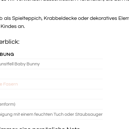
 als Spielteppich, Krabbeldecke oder dekoratives Elem
 Kindes an.
rblick:
IBUNG
nstfell Baby Bunny
he Fasern
enform)
nigung mit einem feuchten Tuch oder Staubsauger