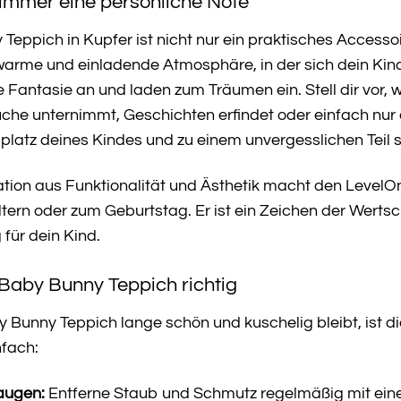
immer eine persönliche Note
eppich in Kupfer ist nicht nur ein praktisches Accesso
 warme und einladende Atmosphäre, in der sich dein Kin
e Fantasie an und laden zum Träumen ein. Stell dir vor,
uche unternimmt, Geschichten erfindet oder einfach nur
splatz deines Kindes und zu einem unvergesslichen Teil s
tion aus Funktionalität und Ästhetik macht den Level
ern oder zum Geburtstag. Er ist ein Zeichen der Wertsch
für dein Kind.
 Baby Bunny Teppich richtig
Bunny Teppich lange schön und kuschelig bleibt, ist die
nfach:
augen:
Entferne Staub und Schmutz regelmäßig mit ei