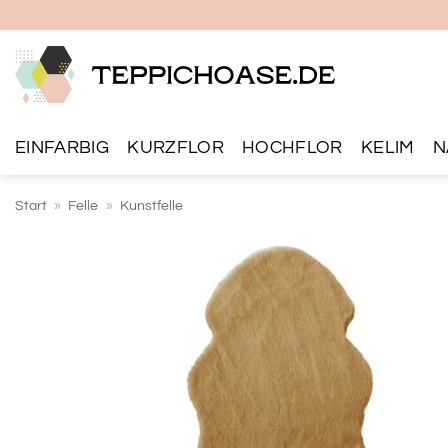
Zum
Inhalt
springen
EINFARBIG
KURZFLOR
HOCHFLOR
KELIM
N
Start
»
Felle
»
Kunstfelle