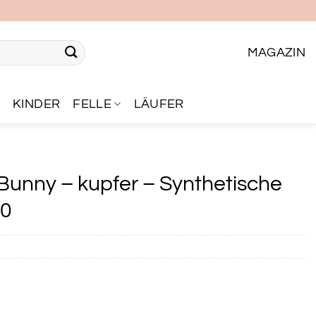
MAGAZIN
R
KINDER
FELLE
LÄUFER
 Bunny – kupfer – Synthetische
40