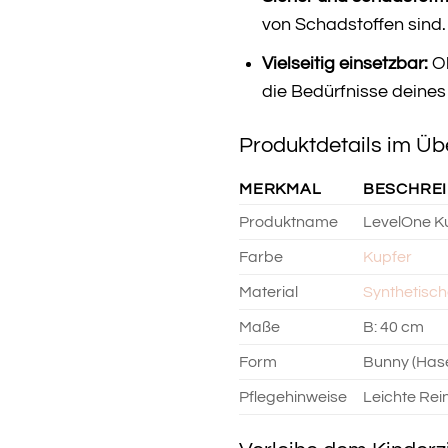
von Schadstoffen sind.
Vielseitig einsetzbar:
Ob
die Bedürfnisse deines
Produktdetails im Übe
MERKMAL
BESCHRE
Produktname
LevelOne Ku
Farbe
Kupfer
Material
Synthetisc
Maße
B: 40 cm
Form
Bunny (Has
Pflegehinweise
Leichte Rei