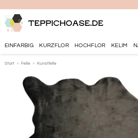
Zum
Inhalt
springen
EINFARBIG
KURZFLOR
HOCHFLOR
KELIM
N
Start
»
Felle
»
Kunstfelle