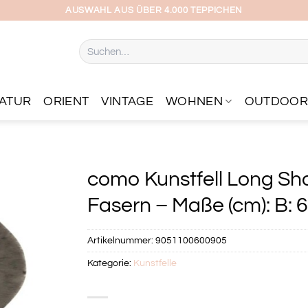
AUSWAHL AUS ÜBER 4.000 TEPPICHEN
Suchen
nach:
ATUR
ORIENT
VINTAGE
WOHNEN
OUTDOO
como Kunstfell Long Sh
Fasern – Maße (cm): B: 
Artikelnummer:
9051100600905
Kategorie:
Kunstfelle