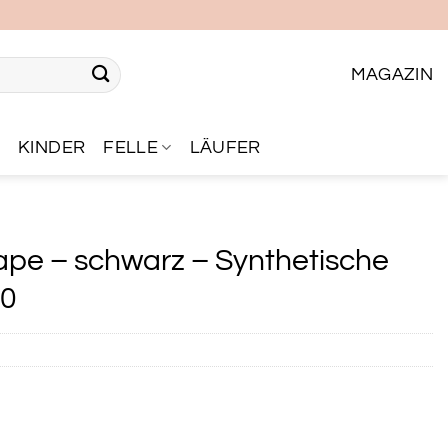
MAGAZIN
R
KINDER
FELLE
LÄUFER
ape – schwarz – Synthetische
60