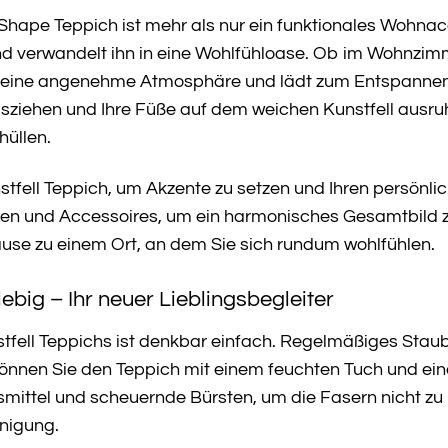
hape Teppich ist mehr als nur ein funktionales Wohnacc
d verwandelt ihn in eine Wohlfühloase. Ob im Wohnzim
r eine angenehme Atmosphäre und lädt zum Entspannen ei
usziehen und Ihre Füße auf dem weichen Kunstfell ausru
hüllen.
fell Teppich, um Akzente zu setzen und Ihren persönlic
ssen und Accessoires, um ein harmonisches Gesamtbild zu 
ause zu einem Ort, an dem Sie sich rundum wohlfühlen.
lebig – Ihr neuer Lieblingsbegleiter
tfell Teppichs ist denkbar einfach. Regelmäßiges Sta
 können Sie den Teppich mit einem feuchten Tuch und e
smittel und scheuernde Bürsten, um die Fasern nicht z
inigung.