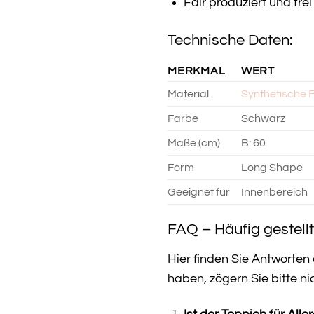
Fair produziert und fr
Technische Daten:
MERKMAL
WERT
Material
Synthetische 
Farbe
Schwarz
Maße (cm)
B: 60
Form
Long Shape
Geeignet für
Innenbereich
FAQ – Häufig gestell
Hier finden Sie Antworten
haben, zögern Sie bitte ni