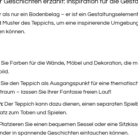
r Geschichten erzählt: Inspiration für die Ges
hr als nur ein Bodenbelag – er ist ein Gestaltungselem
 Muster des Teppichs, um eine inspirierende Umgebung z
ten können.
Sie Farben für die Wände, Möbel und Dekoration, die m
ild.
Sie den Teppich als Ausgangspunkt für eine thematisc
aum – lassen Sie Ihrer Fantasie freien Lauf!
n:
Der Teppich kann dazu dienen, einen separaten Spielb
latz zum Toben und Spielen.
Platzieren Sie einen bequemen Sessel oder eine Sitzkis
Kinder in spannende Geschichten eintauchen können.