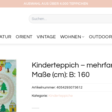
AUSWAHL AUS ÜBER 4.000 TEPPICHEN
Suchen
nach:
ATUR
ORIENT
VINTAGE
WOHNEN
OUTDOO
Kinderteppich – mehrfar
Maße (cm): B: 160
Artikelnummer:
4054293073612
Kategorie:
Kinderteppiche