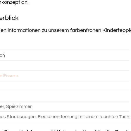
mkonzept an.
erblick
tigen Informationen zu unserem farbenfrohen Kinderteppi
ich
he Fasern
er, Spielzimmer
es Staubsaugen, Fleckenentfernung mit einem feuchten Tuch