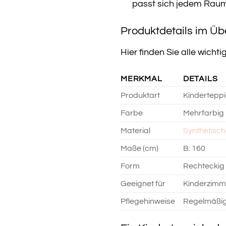
passt sich jedem Rau
Produktdetails im Üb
Hier finden Sie alle wich
MERKMAL
DETAILS
Produktart
Kindertepp
Farbe
Mehrfarbig
Material
Synthetisc
Maße (cm)
B: 160
Form
Rechteckig
Geeignet für
Kinderzimm
Pflegehinweise
Regelmäßig