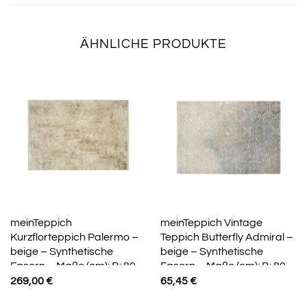
ÄHNLICHE PRODUKTE
meinTeppich
meinTeppich Vintage
Kurzflorteppich Palermo –
Teppich Butterfly Admiral –
beige – Synthetische
beige – Synthetische
Fasern – Maße (cm): B: 80
Fasern – Maße (cm): B: 80
H: 0,8
H: 1,3
269,00
€
65,45
€