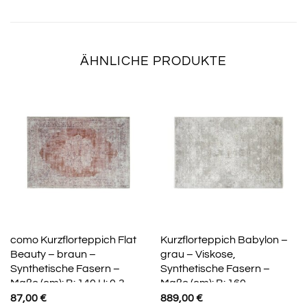
ÄHNLICHE PRODUKTE
como Kurzflorteppich Flat
Kurzflorteppich Babylon –
Beauty – braun –
grau – Viskose,
Synthetische Fasern –
Synthetische Fasern –
Maße (cm): B: 140 H: 0,3
Maße (cm): B: 160
87,00
€
889,00
€