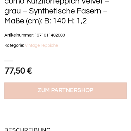
como Kurzflorteppich Velvet –
grau – Synthetische Fasern –
Maße (cm): B: 140 H: 1,2
Artikelnummer:
1971011402000
Kategorie:
Vintage Teppiche
77,50
€
ZUM PARTNERSHOP
BESCHREIBUNG