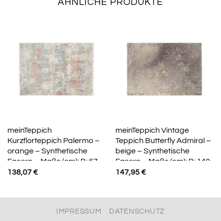
ÄHNLICHE PRODUKTE
meinTeppich
meinTeppich Vintage
Kurzflorteppich Palermo –
Teppich Butterfly Admiral –
orange – Synthetische
beige – Synthetische
Fasern – Maße (cm): B: 67
Fasern – Maße (cm): B: 140
H: 0,8
H: 1,3
138,07
€
147,95
€
IMPRESSUM
DATENSCHUTZ