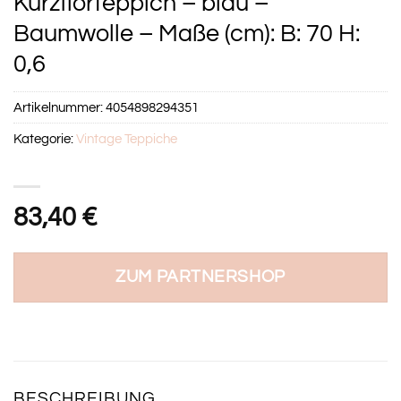
Kurzflorteppich – blau –
Baumwolle – Maße (cm): B: 70 H:
0,6
Artikelnummer:
4054898294351
Kategorie:
Vintage Teppiche
83,40
€
ZUM PARTNERSHOP
BESCHREIBUNG