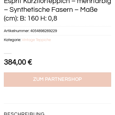
Esprit Kurzflorteppich – mehrfarbig
– Synthetische Fasern – Maße
(cm): B: 160 H: 0,8
Artikelnummer:
4054898269229
Kategorie:
Vintage Teppiche
384,00
€
ZUM PARTNERSHOP
BESCHREIBUNG