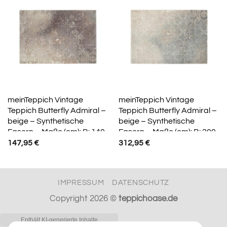
meinTeppich Vintage
meinTeppich Vintage
Teppich Butterfly Admiral –
Teppich Butterfly Admiral –
beige – Synthetische
beige – Synthetische
Fasern – Maße (cm): B: 140
Fasern – Maße (cm): B: 200
H: 1,3
H: 1,3
147,95
€
312,95
€
IMPRESSUM
DATENSCHUTZ
Copyright 2026 ©
teppichoase.de