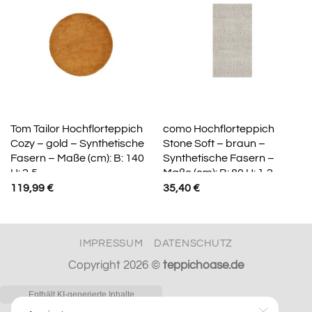
Tom Tailor Hochflorteppich
como Hochflorteppich
Cozy – gold – Synthetische
Stone Soft – braun –
Fasern – Maße (cm): B: 140
Synthetische Fasern –
H: 2,5
Maße (cm): B: 80 H: 1,2
119,99
€
35,40
€
IMPRESSUM
DATENSCHUTZ
Copyright 2026 ©
teppichoase.de