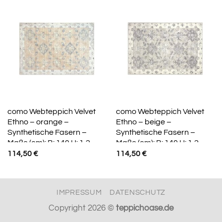
como Webteppich Velvet
como Webteppich Velvet
Ethno – orange –
Ethno – beige –
Synthetische Fasern –
Synthetische Fasern –
Maße (cm): B: 140 H: 1,2
Maße (cm): B: 140 H: 1,2
114,50
€
114,50
€
IMPRESSUM
DATENSCHUTZ
Copyright 2026 ©
teppichoase.de