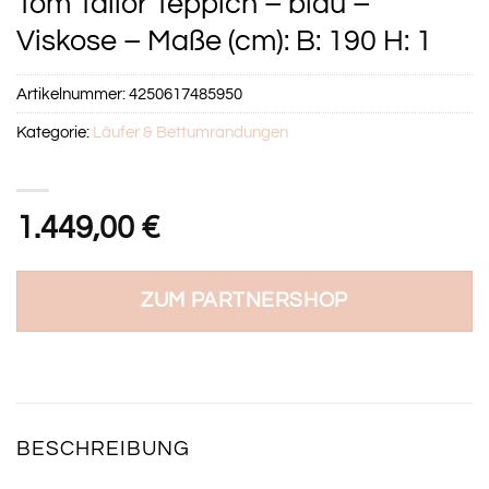
Tom Tailor Teppich – blau –
Viskose – Maße (cm): B: 190 H: 1
Artikelnummer:
4250617485950
Kategorie:
Läufer & Bettumrandungen
1.449,00
€
ZUM PARTNERSHOP
BESCHREIBUNG