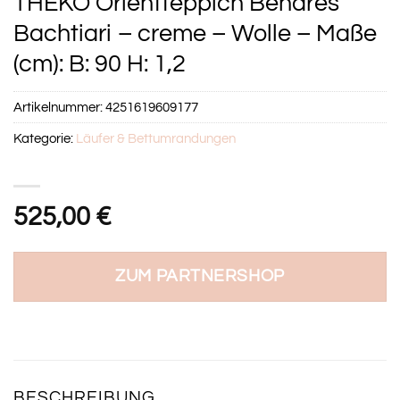
THEKO Orientteppich Benares
Bachtiari – creme – Wolle – Maße
(cm): B: 90 H: 1,2
Artikelnummer:
4251619609177
Kategorie:
Läufer & Bettumrandungen
525,00
€
ZUM PARTNERSHOP
BESCHREIBUNG