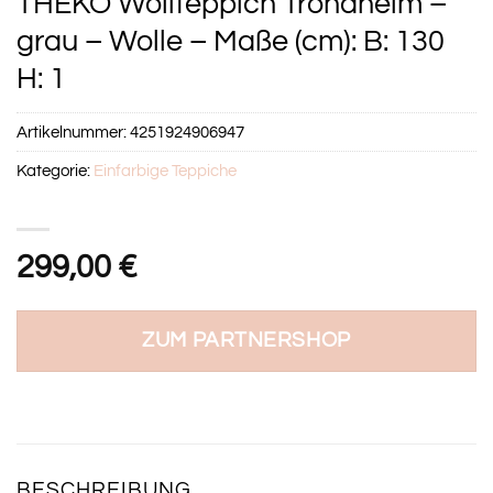
THEKO Wollteppich Trondheim –
grau – Wolle – Maße (cm): B: 130
H: 1
Artikelnummer:
4251924906947
Kategorie:
Einfarbige Teppiche
299,00
€
ZUM PARTNERSHOP
BESCHREIBUNG