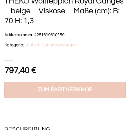
THEKO Wollteppich Royal Ganges
– beige – Viskose – Maße (cm): B:
70 H: 1,3
Artikelnummer:
4251619610159
Kategorie:
Läufer & Bettumrandungen
797,40
€
ZUM PARTNERSHOP
BESCHREIBUNG