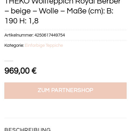
THEKO Wollteppich Royal Berber
– beige – Wolle – Maße (cm): B:
190 H: 1,8
Artikelnummer:
4250617449754
Kategorie:
Einfarbige Teppiche
969,00
€
ZUM PARTNERSHOP
BESCHREIBUNG