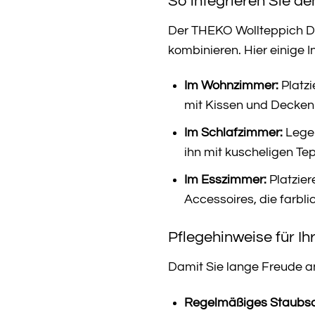
So integrieren Sie d
Der THEKO Wollteppich Den
kombinieren. Hier einige I
Im Wohnzimmer:
Platzi
mit Kissen und Decken
Im Schlafzimmer:
Legen
ihn mit kuscheligen T
Im Esszimmer:
Platzier
Accessoires, die farbl
Pflegehinweise für I
Damit Sie lange Freude an
Regelmäßiges Staubs