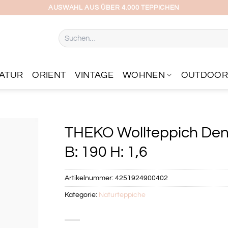
AUSWAHL AUS ÜBER 4.000 TEPPICHEN
Suchen
nach:
ATUR
ORIENT
VINTAGE
WOHNEN
OUTDOO
THEKO Wollteppich Denv
B: 190 H: 1,6
Artikelnummer:
4251924900402
Kategorie:
Naturteppiche