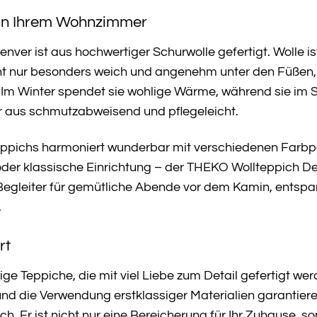
 in Ihrem Wohnzimmer
ver ist aus hochwertiger Schurwolle gefertigt. Wolle is
icht nur besonders weich und angenehm unter den Füße
 Im Winter spendet sie wohlige Wärme, während sie im
r aus schmutzabweisend und pflegeleicht.
eppichs harmoniert wunderbar mit verschiedenen Farb
er klassische Einrichtung – der THEKO Wollteppich Denv
e Begleiter für gemütliche Abende vor dem Kamin, entsp
.
rt
e Teppiche, die mit viel Liebe zum Detail gefertigt wer
 und die Verwendung erstklassiger Materialien garanti
 Er ist nicht nur eine Bereicherung für Ihr Zuhause, son