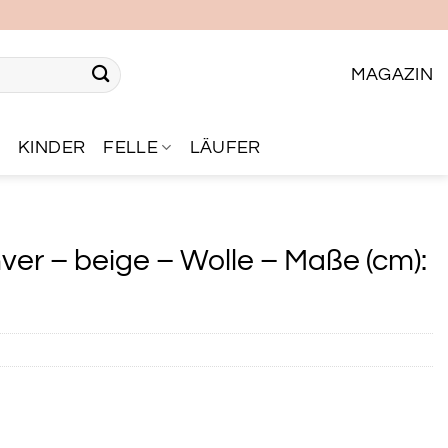
MAGAZIN
R
KINDER
FELLE
LÄUFER
er – beige – Wolle – Maße (cm):