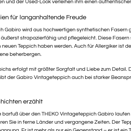
n und der Used-Look verleihen ihm einen authentischen
ien für langanhaltende Freude
 Gabiro wird aus hochwertigen synthetischen Fasern ge
äußerst strapazierfähig und pflegeleicht. Diese Fasern
 neuen Teppich haben werden. Auch für Allergiker ist d
gene beherbergen.
chs erfolgt mit größter Sorgfalt und Liebe zum Detail. D
leibt der Gabiro Vintageteppich auch bei starker Beans
hichten erzählt
 Sie barfuß über den THEKO Vintageteppich Gabiro laufen 
ren Sie in ferne Länder und vergangene Zeiten. Der Tep
ung. Er ist mehr als nur ein Gegenstand – er ist ein Tei