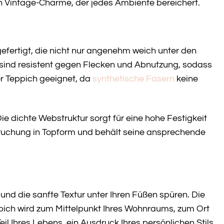
 Vintage-Charme, der jedes Ambiente bereichert.
fertigt, die nicht nur angenehm weich unter den
 sind resistent gegen Flecken und Abnutzung, sodass
er Teppich geeignet, da
synthetische Fasern
keine
ie dichte Webstruktur sorgt für eine hohe Festigkeit
pruchung in Topform und behält seine ansprechende
und die sanfte Textur unter Ihren Füßen spüren. Die
pich wird zum Mittelpunkt Ihres Wohnraums, zum Ort
l Ihres Lebens, ein Ausdruck Ihres persönlichen Stils.