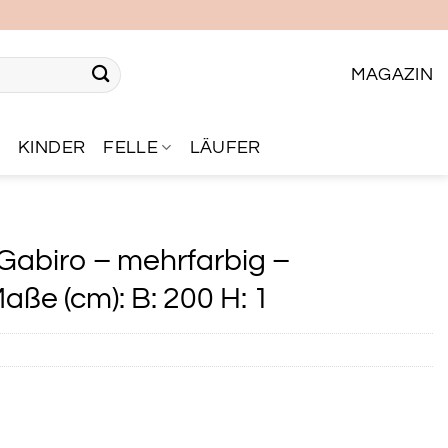
MAGAZIN
R
KINDER
FELLE
LÄUFER
abiro – mehrfarbig –
aße (cm): B: 200 H: 1