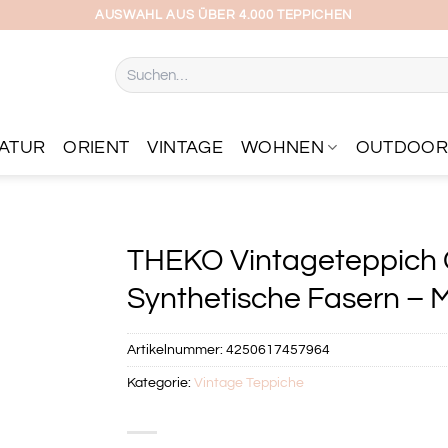
AUSWAHL AUS ÜBER 4.000 TEPPICHEN
Suchen
nach:
ATUR
ORIENT
VINTAGE
WOHNEN
OUTDOO
THEKO Vintageteppich G
Synthetische Fasern – M
Artikelnummer:
4250617457964
Kategorie:
Vintage Teppiche