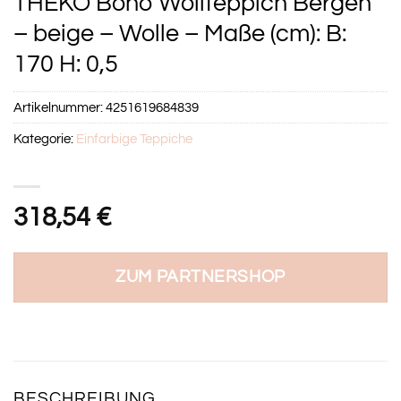
THEKO Boho Wollteppich Bergen
– beige – Wolle – Maße (cm): B:
170 H: 0,5
Artikelnummer:
4251619684839
Kategorie:
Einfarbige Teppiche
318,54
€
ZUM PARTNERSHOP
BESCHREIBUNG