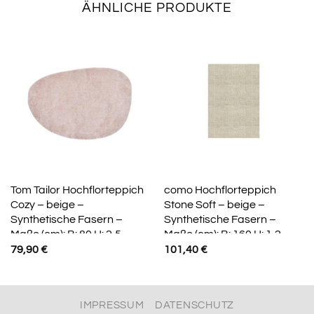
ÄHNLICHE PRODUKTE
Tom Tailor Hochflorteppich
como Hochflorteppich
Cozy – beige –
Stone Soft – beige –
Synthetische Fasern –
Synthetische Fasern –
Maße (cm): B: 80 H: 2,5
Maße (cm): B: 160 H: 1,2
79,90
€
101,40
€
IMPRESSUM
DATENSCHUTZ