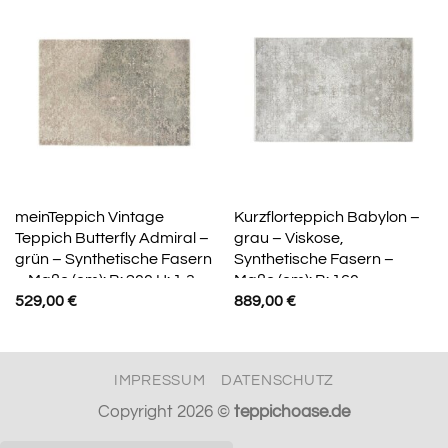
meinTeppich Vintage
Kurzflorteppich Babylon –
Teppich Butterfly Admiral –
grau – Viskose,
grün – Synthetische Fasern
Synthetische Fasern –
– Maße (cm): B: 200 H: 1,3
Maße (cm): B: 160
529,00
€
889,00
€
IMPRESSUM
DATENSCHUTZ
Copyright 2026 ©
teppichoase.de