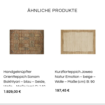
ÄHNLICHE PRODUKTE
Handgeknüpfter
Kurzflorteppich Jowea
Orientteppich Sonam
Natur Emotion – beige –
Bakhtyari – blau – Seide,
Wolle – Maße (cm): B: 90
Wolle – Maße (cm): B: 140
197,45
€
1.929,00
€