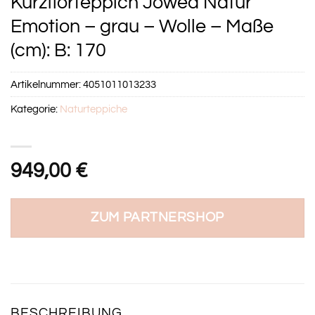
Kurzflorteppich Jowea Natur
Emotion – grau – Wolle – Maße
(cm): B: 170
Artikelnummer:
4051011013233
Kategorie:
Naturteppiche
949,00
€
ZUM PARTNERSHOP
BESCHREIBUNG