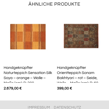
ÄHNLICHE PRODUKTE
Handgeknüpfter
Handgeknüpfter
Naturteppich Sensation Silk
Orientteppich Sonam
Soya – orange – Wolle –
Bakhtyari – rot – Seide,
Maße (cm): B: 200
Wolle – Maße (cm): B: 60
2.679,00
€
399,00
€
IMPRESSUM
DATENSCHUTZ