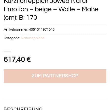
Kurzflorteppich Jowea Natur
Emotion – beige – Wolle – Maße
(cm): B: 170
Artikelnummer:
4051011971045
Kategorie:
Naturteppiche
617,40
€
ZUM PARTNERSHOP
BESCHREIBUNG