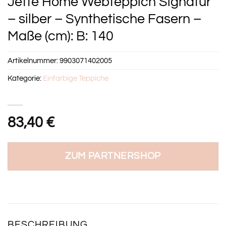
Jette Home Webteppich Signatur
– silber – Synthetische Fasern –
Maße (cm): B: 140
Artikelnummer:
9903071402005
Kategorie:
Einfarbige Teppiche
83,40
€
ZUM PARTNERSHOP
BESCHREIBUNG