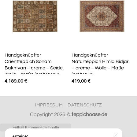
Handgeknüpfter
Handgeknüpfter
Orientteppich Sonam
Naturteppich Himla Bidjar
Bakhtyari – creme – Seide,
– creme – Wolle – Maße
Wolle – Maße (cm): B: 200
(cm): B: 70
4.189,00
€
419,00
€
IMPRESSUM
DATENSCHUTZ
Copyright 2026 ©
teppichoase.de
Anzeige*