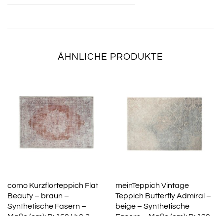
ÄHNLICHE PRODUKTE
como Kurzflorteppich Flat
meinTeppich Vintage
Beauty – braun –
Teppich Butterfly Admiral –
Synthetische Fasern –
beige – Synthetische
Maße (cm): B: 160 H: 0,3
Fasern – Maße (cm): B: 120