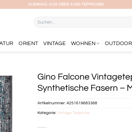
AUSWAHL AUS ÜBER 4.000 TEPPICHEN
Suchen
nach:
ATUR
ORIENT
VINTAGE
WOHNEN
OUTDOO
Gino Falcone Vintagetep
Synthetische Fasern – Ma
Artikelnummer:
4251619683368
Kategorie:
Vintage Teppiche