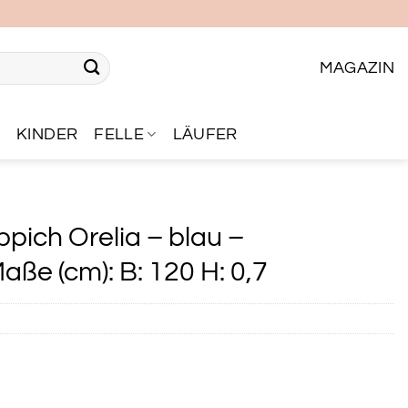
MAGAZIN
R
KINDER
FELLE
LÄUFER
pich Orelia – blau –
ße (cm): B: 120 H: 0,7