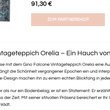
91,30
€
ZUM PARTNERSHOP
tageteppich Orelia – Ein Hauch von
use mit dem Gino Falcone Vintageteppich Orelia eine Au
ängt die Schönheit vergangener Epochen ein und interpr
ge-Design machen ihn zu einem echten Blickfang in je
hr als nur ein Bodenbelag; er ist ein Statement. Er erzä
er Zeit. Mit seiner stilvollen Präsenz bereichert er Ihr
nlädt.