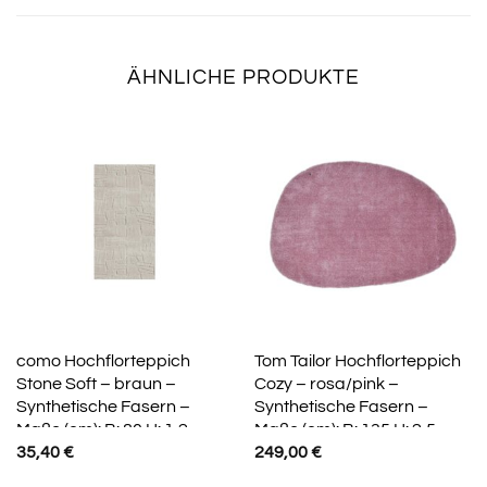
ÄHNLICHE PRODUKTE
como Hochflorteppich
Tom Tailor Hochflorteppich
Stone Soft – braun –
Cozy – rosa/pink –
Synthetische Fasern –
Synthetische Fasern –
Maße (cm): B: 80 H: 1,2
Maße (cm): B: 135 H: 2,5
35,40
€
249,00
€