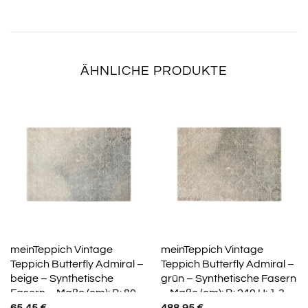
ÄHNLICHE PRODUKTE
meinTeppich Vintage
meinTeppich Vintage
Teppich Butterfly Admiral –
Teppich Butterfly Admiral –
beige – Synthetische
grün – Synthetische Fasern
Fasern – Maße (cm): B: 80
– Maße (cm): B: 240 H: 1,3
H: 1,3