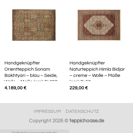
Handgeknüpfter
Handgeknüpfter
Orientteppich Sonam
Naturteppich Himla Bidjar
Bakhtyari – blau – Seide,
– creme – Wolle – Maße
Wolle – Maße (cm): B: 200
(cm): B: 60
4.189,00
€
229,00
€
IMPRESSUM
DATENSCHUTZ
Copyright 2026 ©
teppichoase.de