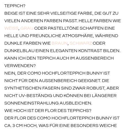
TEPPICH?
BEIGE IST EINE SEHR VIELSEITIGE FARBE, DIE GUT ZU
VIELEN ANDEREN FARBEN PASST. HELLE FARBEN WIE
WEISS
,
GRAU
ODER PASTELLTÖNE SCHAFFEN EINE
HELLE UND FREUNDLICHE ATMOSPHÄRE, WÄHREND
DUNKLE FARBEN WIE
BRAUN
,
SCHWARZ
ODER
DUNKELBLAU EINEN ELEGANTEN KONTRAST BILDEN.
KANN ICH DEN TEPPICH AUCH IM AUSSENBEREICH V
ERWENDEN?
NEIN, DER COMO HOCHFLORTEPPICH BUNNY IST
NICHT FÜR DEN AUSSENBEREICH GEEIGNET. DIE S
YNTHETISCHEN FASERN SIND ZWAR ROBUST, ABER N
ICHT UV-BESTÄNDIG UND KÖNNEN BEI LÄNGERER S
ONNENEINSTRAHLUNG AUSBLEICHEN.
WIE HOCH IST DER FLOR DES TEPPICHS?
DER FLOR DES COMO HOCHFLORTEPPICH BUNNY IST
CA. 3 CM HOCH, WAS FÜR EINE BESONDERS WEICHE