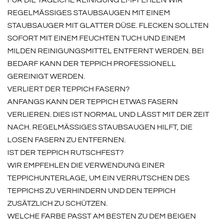
REGELMÄSSIGES STAUBSAUGEN MIT EINEM S
TAUBSAUGER MIT GLATTER DÜSE. FLECKEN SOLLTEN S
OFORT MIT EINEM FEUCHTEN TUCH UND EINEM M
ILDEN REINIGUNGSMITTEL ENTFERNT WERDEN. BEI B
EDARF KANN DER TEPPICH PROFESSIONELL G
EREINIGT WERDEN.
VERLIERT DER TEPPICH FASERN?
ANFANGS KANN DER TEPPICH ETWAS FASERN
VERLIEREN. DIES IST NORMAL UND LÄSST MIT DER ZEIT
NACH. REGELMÄSSIGES STAUBSAUGEN HILFT, DIE L
OSEN FASERN ZU ENTFERNEN.
IST DER TEPPICH RUTSCHFEST?
WIR EMPFEHLEN DIE VERWENDUNG EINER
TEPPICHUNTERLAGE, UM EIN VERRUTSCHEN DES
TEPPICHS ZU VERHINDERN UND DEN TEPPICH
ZUSÄTZLICH ZU SCHÜTZEN.
WELCHE FARBE PASST AM BESTEN ZU DEM BEIGEN