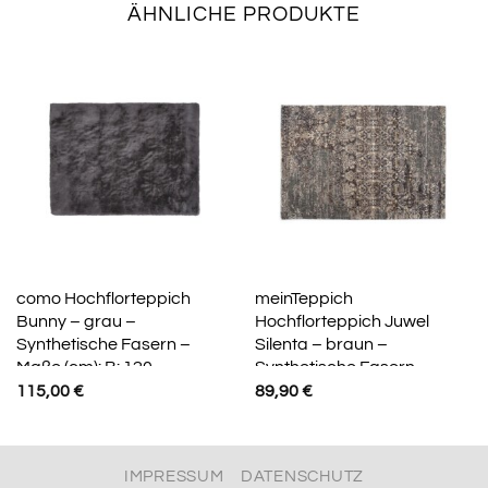
ÄHNLICHE PRODUKTE
como Hochflorteppich
meinTeppich
Bunny – grau –
Hochflorteppich Juwel
Synthetische Fasern –
Silenta – braun –
Maße (cm): B: 120
Synthetische Fasern –
Maße (cm): B: 65 H: 2
115,00
€
89,90
€
IMPRESSUM
DATENSCHUTZ