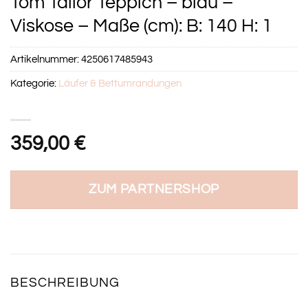
Tom Tailor Teppich – blau –
Viskose – Maße (cm): B: 140 H: 1
Artikelnummer:
4250617485943
Kategorie:
Läufer & Bettumrandungen
359,00
€
ZUM PARTNERSHOP
BESCHREIBUNG