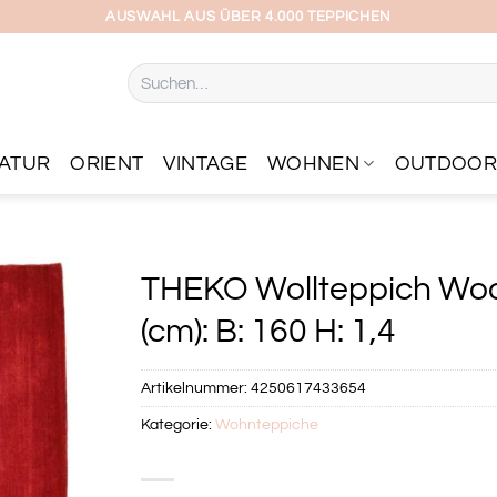
AUSWAHL AUS ÜBER 4.000 TEPPICHEN
Suchen
nach:
ATUR
ORIENT
VINTAGE
WOHNEN
OUTDOO
THEKO Wollteppich Wool
(cm): B: 160 H: 1,4
Artikelnummer:
4250617433654
Kategorie:
Wohnteppiche