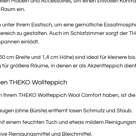
llen Möbeln und Accessoires, um einen stilvollen Kontras
 Raum ein.
h unter Ihrem Esstisch, um eine gemütliche Essatmosphär
reich zu gestalten. Auch im Schlafzimmer sorgt der T
pannen einlädt.
0 cm Breite und 1,4 cm Höhe) sind ideal für kleinere bis
für größere Räume, in denen er als Akzentteppich dient
hren THEKO Wollteppich
 Ihrem THEKO Wollteppich Wool Comfort haben, ist die r
gen (ohne Bürste) entfernt losen Schmutz und Staub.
 mit einem feuchten Tuch und etwas mildem Reinigungsm
ve Reinigungsmittel und Bleichmittel.