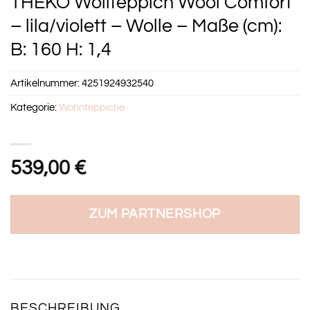
THEKO Wollteppich Wool Comfort
– lila/violett – Wolle – Maße (cm):
B: 160 H: 1,4
Artikelnummer:
4251924932540
Kategorie:
Wohnteppiche
539,00
€
ZUM PARTNERSHOP
BESCHREIBUNG