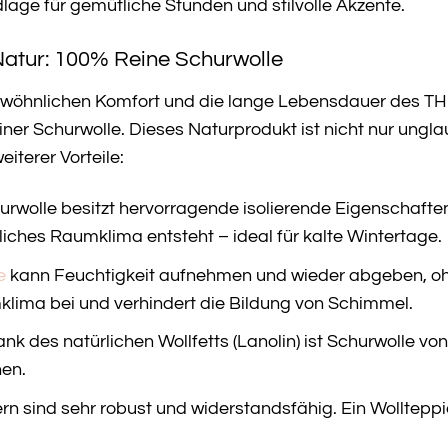
dlage für gemütliche Stunden und stilvolle Akzente.
Natur: 100% Reine Schurwolle
ewöhnlichen Komfort und die lange Lebensdauer des TH
iner Schurwolle. Dieses Naturprodukt ist nicht nur ung
eiterer Vorteile:
rwolle besitzt hervorragende isolierende Eigenschafte
iches Raumklima entsteht – ideal für kalte Wintertage.
e
kann Feuchtigkeit aufnehmen und wieder abgeben, ohn
ima bei und verhindert die Bildung von Schimmel.
nk des natürlichen Wollfetts (Lanolin) ist Schurwolle v
nen.
rn sind sehr robust und widerstandsfähig. Ein Wollteppich