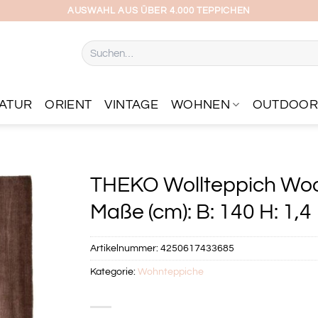
AUSWAHL AUS ÜBER 4.000 TEPPICHEN
Suchen
nach:
ATUR
ORIENT
VINTAGE
WOHNEN
OUTDOO
THEKO Wollteppich Wool
Maße (cm): B: 140 H: 1,4
Artikelnummer:
4250617433685
Kategorie:
Wohnteppiche