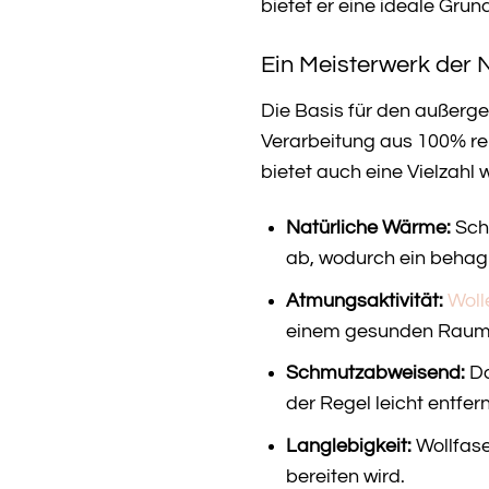
bietet er eine ideale Grun
Ein Meisterwerk der 
Die Basis für den außerg
Verarbeitung aus 100% re
bietet auch eine Vielzahl w
Natürliche Wärme:
Schu
ab, wodurch ein behagl
Atmungsaktivität:
Woll
einem gesunden Raumkl
Schmutzabweisend:
Da
der Regel leicht entfer
Langlebigkeit:
Wollfase
bereiten wird.