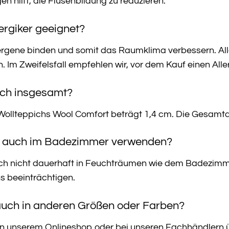
hilft, die Flusenbildung zu reduzieren.
lergiker geeignet?
ergene binden und somit das Raumklima verbessern. Al
en. Im Zweifelsfall empfehlen wir, vor dem Kauf einen All
pich insgesamt?
ollteppichs Wool Comfort beträgt 1,4 cm. Die Gesamtdi
h auch im Badezimmer verwenden?
ch nicht dauerhaft in Feuchträumen wie dem Badezimmer
 beeinträchtigen.
auch in anderen Größen oder Farben?
ch in unserem Onlineshop oder bei unseren Fachhändlern