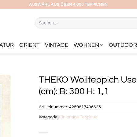
AUSWAHL AUS ÜBER 4.000 TEPPICHEN
Suchen
nach:
ATUR
ORIENT
VINTAGE
WOHNEN
OUTDOO
THEKO Wollteppich Use
(cm): B: 300 H: 1,1
Artikelnummer:
4250617496635
Kategorie:
Einfarbige Teppiche