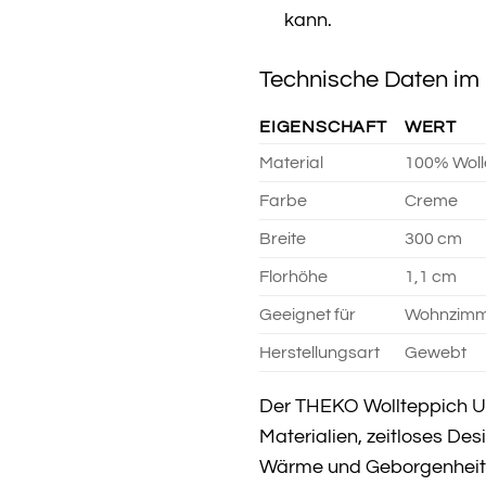
kann.
Technische Daten im 
EIGENSCHAFT
WERT
Material
100% Woll
Farbe
Creme
Breite
300 cm
Florhöhe
1,1 cm
Geeignet für
Wohnzimme
Herstellungsart
Gewebt
Der THEKO Wollteppich Use
Materialien, zeitloses De
Wärme und Geborgenheit d