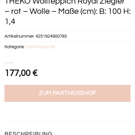
THEKO Wollteppich Royal Ziegler
– rot – Wolle – Maße (cm): B: 100 H:
1,4
Artikelnummer:
4251924900785
Kategorie:
Orientteppiche
177,00
€
ZUM PARTNERSHOP
BESCHREIBUNG