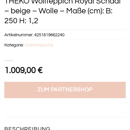
THEKO Wollteppich Royal Schaal
– beige – Wolle – Maße (cm): B:
250 H: 1,2
Artikelnummer:
4251619662240
Kategorie:
Orientteppiche
1.009,00
€
ZUM PARTNERSHOP
BESCHREIBUNG